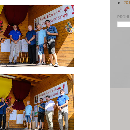
►
20
PROHL