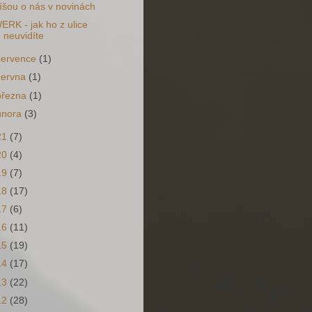
íšou o nás v novinách
ERK - jak ho z ulice
neuvidíte
července
(1)
června
(1)
března
(1)
února
(3)
21
(7)
20
(4)
19
(7)
18
(17)
17
(6)
16
(11)
15
(19)
14
(17)
13
(22)
12
(28)