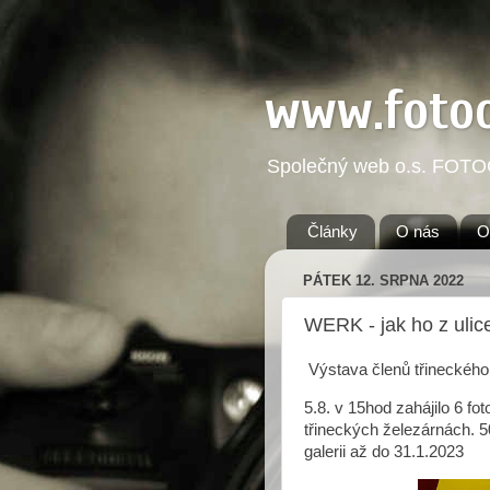
www.foto
Společný web o.s. FOT
Články
O nás
O
PÁTEK 12. SRPNA 2022
WERK - jak ho z ulic
Výstava členů třineckého 
5.8. v 15hod zahájilo 6 fo
třineckých železárnách. 5
galerii až do 31.1.2023