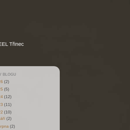
EL Třinec
V BLOGU
26
(2)
25
(5)
24
(12)
23
(11)
22
(10)
září
(2)
srpna
(2)