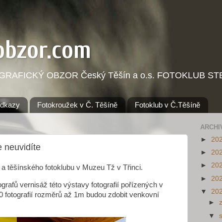
obzor.com
OGRAFICKÝ OBZOR Český Těšín a o.s. FOTOKLUB STE
dkazy
Fotokroužek v Č. Těšíně
Fotoklub v Č.Těšíně
ARCHI
►
20
e neuvidíte
►
20
►
20
a těšínského fotoklubu v Muzeu Tž v Třinci.
►
20
tografů vernisáž této výstavy fotografií pořízených v
▼
20
0 fotografií rozměrů až 1m budou zdobit venkovní
►
▼