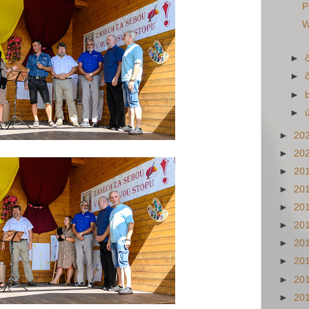
P
W
►
►
►
►
►
20
►
20
►
20
►
20
►
20
►
20
►
20
►
20
►
20
►
20