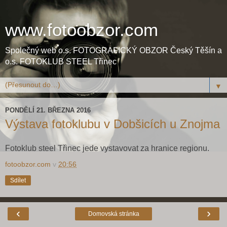
www.fotoobzor.com
Společný web o.s. FOTOGRAFICKÝ OBZOR Český Těšín a
o.s. FOTOKLUB STEEL Třinec
▼
PONDĚLÍ 21. BŘEZNA 2016
Výstava fotoklubu v Dobšicích u Znojma
Fotoklub steel Třinec jede vystavovat za hranice regionu.
fotoobzor.com
v
20:56
Sdílet
‹
›
Domovská stránka