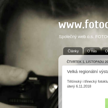
www.foto
Společný web o.s. FOT
Články
O nás
O
ČTVRTEK 1. LISTOPADU 2
Velká regionální výs
Těšínský i třinecký fotokl
úterý 6.11.2018