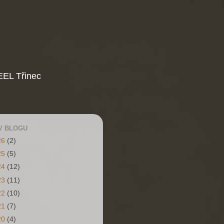
EL Třinec
V BLOGU
26
(2)
25
(5)
24
(12)
23
(11)
22
(10)
21
(7)
20
(4)