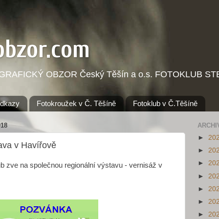
obzor.com
OGRAFICKÝ OBZOR Český Těšín a o.s. FOTOKLUB STE
dkazy
Fotokroužek v Č. Těšíně
Fotoklub v Č.Těšíně
018
ARCHI
►
20
tava v Havířově
►
20
►
20
ub zve na společnou regionální výstavu - vernisáž v
►
20
►
20
►
20
►
20