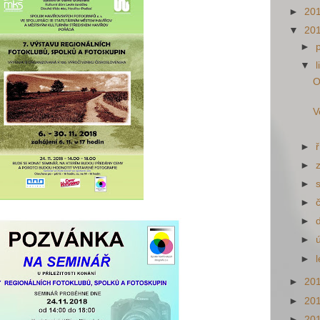
►
20
▼
20
►
▼
O
V
►
►
►
►
►
►
►
►
20
►
20
►
20