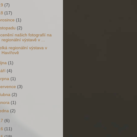
19
(7)
18
(17)
prosince
(1)
listopadu
(2)
cenění našich fotografií na
regionální výstavě v ...
elká regionální výstava v
Havířově
října
(1)
září
(4)
srpna
(1)
července
(3)
dubna
(2)
února
(1)
ledna
(2)
17
(6)
16
(11)
15
(19)