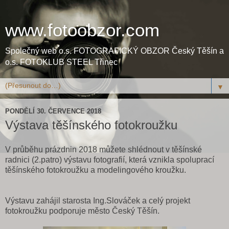
www.fotoobzor.com
Společný web o.s. FOTOGRAFICKÝ OBZOR Český Těšín a
o.s. FOTOKLUB STEEL Třinec
▼
PONDĚLÍ 30. ČERVENCE 2018
Výstava těšínského fotokroužku
V průběhu prázdnin 2018 můžete shlédnout v těšínské
radnici (2.patro) výstavu fotografií, která vznikla spoluprací
těšínského fotokroužku a modelingového kroužku.
Výstavu zahájil starosta Ing.Slováček a celý projekt
fotokroužku podporuje město Český Těšín.