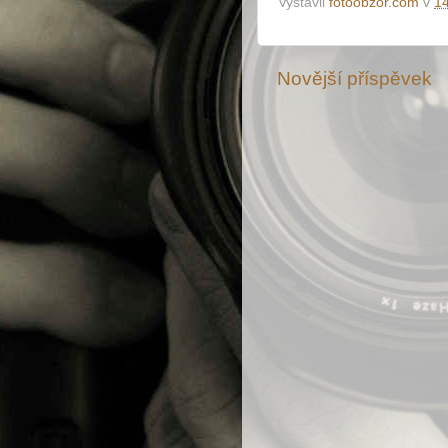
Vystavil
fotoobzor.com
v
1
Novější příspěvek