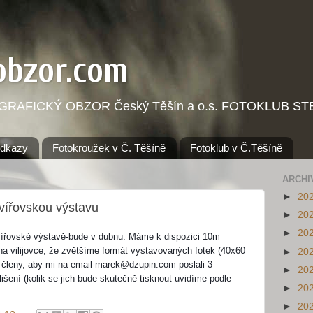
obzor.com
OGRAFICKÝ OBZOR Český Těšín a o.s. FOTOKLUB STE
dkazy
Fotokroužek v Č. Těšíně
Fotoklub v Č.Těšíně
ARCHI
►
20
avířovskou výstavu
►
20
►
20
vířovské výstavě-bude v dubnu. Máme k dispozici 10m 
na vilijovce, že zvětšíme formát vystavovaných fotek (40x60 
►
20
 členy, aby mi na email marek@dzupin.com poslali 3 
►
20
lišení (kolik se jich bude skutečně tisknout uvidíme podle 
►
20
►
20