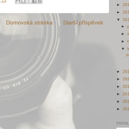
4:13
►
20
►
20
▼
20
Domovská stránka
Starší příspěvek
►
►
►
▼
P
►
20
►
20
►
20
►
20
►
20
►
20
PROHL