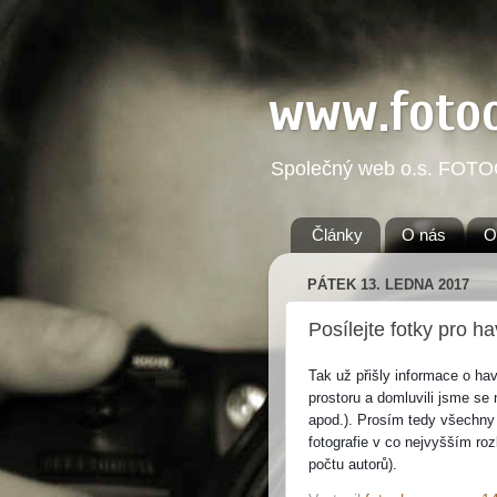
www.foto
Společný web o.s. FOT
Články
O nás
O
PÁTEK 13. LEDNA 2017
Posílejte fotky pro h
Tak už přišly informace o ha
prostoru a domluvili jsme se 
apod.). Prosím tedy všechny
fotografie v co nejvyšším roz
počtu autorů).