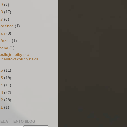
19
(7)
18
(17)
17
(6)
prosince
(1)
září
(3)
března
(1)
ledna
(1)
osílejte fotky pro
havířovskou výstavu
16
(11)
15
(19)
14
(17)
13
(22)
12
(28)
11
(1)
EDAT TENTO BLOG