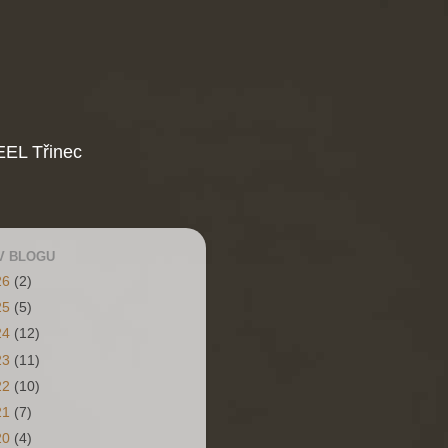
EL Třinec
V BLOGU
26
(2)
25
(5)
24
(12)
23
(11)
22
(10)
21
(7)
20
(4)