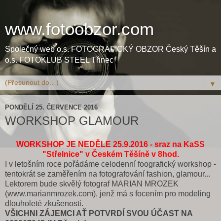
www.fotoobzor.com
Společný web o.s. FOTOGRAFICKÝ OBZOR Český Těšín a
o.s. FOTOKLUB STEEL Třinec
▼
PONDĚLÍ 25. ČERVENCE 2016
WORKSHOP GLAMOUR
WORKSHOP JE NEDĚLE 25.9.2016 - sraz na KaSS
"Střelnice" v Českém Těšíně v 8hod.
I v letošním roce pořádáme celodenní foografický workshop -
tentokrát se zaměřením na fotografování fashion, glamour...
Lektorem bude skvělý fotograf MARIAN MROZEK
(www.marianmrozek.com), jenž má s focením pro modeling
dlouholeté zkušenosti.
VŠICHNI ZÁJEMCI AŤ POTVRDÍ SVOU ÚČAST NA