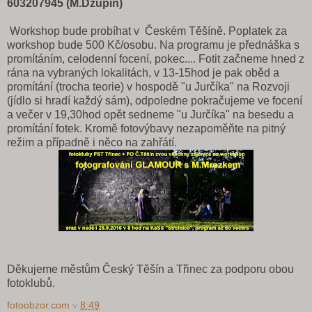
603207945 (M.Džupin)
Workshop bude probíhat v Českém Těšíně. Poplatek za
workshop bude 500 Kč/osobu. Na programu je přednáška s
promítáním, celodenní focení, pokec.... Fotit začneme hned z
rána na vybraných lokalitách, v 13-15hod je pak oběd a
promítání (trocha teorie) v hospodě "u Jurčíka" na Rozvoji
(jídlo si hradí každý sám), odpoledne pokračujeme ve focení
a večer v 19,30hod opět sedneme "u Jurčíka" na besedu a
promítání fotek. Kromě fotovýbavy nezapoměňte na pitný
režim a případně i něco na zahřátí.
Děkujeme městům Český Těšín a Třinec za podporu obou
fotoklubů.
fotoobzor.com
v
8:49