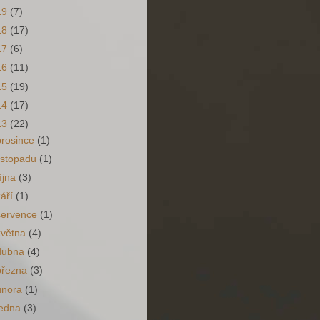
19
(7)
18
(17)
17
(6)
16
(11)
15
(19)
14
(17)
13
(22)
prosince
(1)
listopadu
(1)
října
(3)
září
(1)
července
(1)
května
(4)
dubna
(4)
března
(3)
února
(1)
ledna
(3)