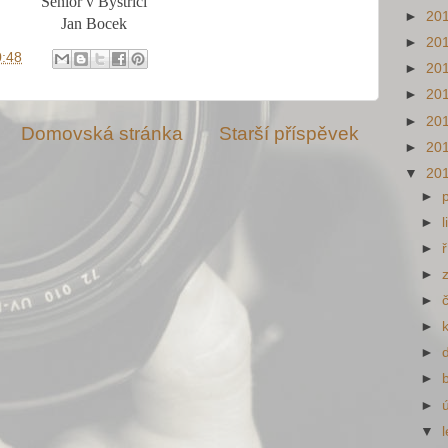
Senior v Bystřici
►
20
Jan Bocek
►
20
0:48
►
20
►
20
►
20
Domovská stránka
Starší příspěvek
►
20
▼
20
►
►
►
►
►
►
►
►
►
▼