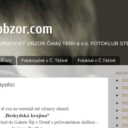
obzor.com
OGRAFICKÝ OBZOR Český Těšín a o.s. FOTOKLUB STE
dkazy
Fotokroužek v Č. Těšíně
Fotoklub v Č.Těšíně
ARCHI
►
20
ystřici
►
20
►
20
►
20
 tě zvu na vernisáž mé výstavy obrazů
►
20
Beskydská krajina“
„
►
20
hod do Galerie Šíp v Domě s pečovatelskou službou –
►
20