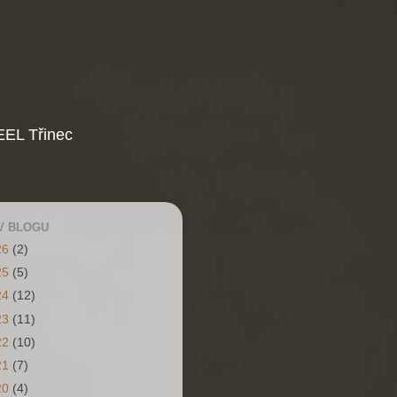
EL Třinec
V BLOGU
26
(2)
25
(5)
24
(12)
23
(11)
22
(10)
21
(7)
20
(4)