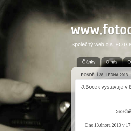
www.foto
Společný web o.s. FOT
Články
O nás
O
PONDĚLÍ 28. LEDNA 2013
J.Bocek vystavuje v B
Srde
čně
Dne 13.února 2013 v 17 