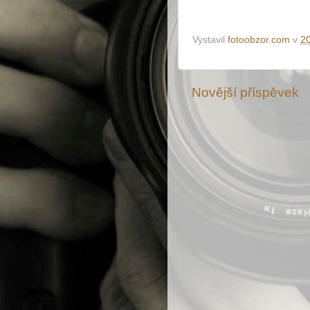
Vystavil
fotoobzor.com
v
2
Novější příspěvek